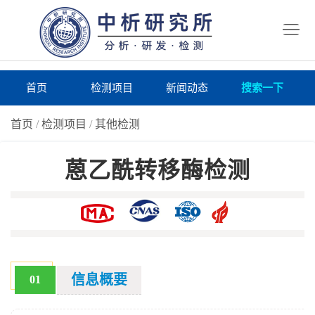
首
页
检
测
研
首页
检测项目
新闻动态
搜索一下
项
究
研
首页
/
检测项目
/
其他检测
目
所
究
研
蒽乙酰转移酶检测
仪
所
究
联
器
动
所
系
关
态
案
我
于
在
例
们
我
线
报
信息概要
01
们
询
告