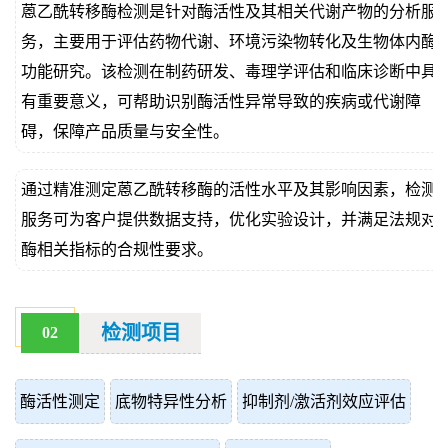
蒽乙酰转移酶检测是针对酶活性及其相关代谢产物的分析服
价
真
务，主要用于评估药物代谢、环境污染物转化及生物体内酶
功能研究。该检测在制药研发、毒理学评估和临床诊断中具
伪
有重要意义，可帮助识别酶活性异常导致的疾病或代谢障
查
碍，保障产品质量与安全性。
询
通过精准测定蒽乙酰转移酶的活性水平及其影响因素，检测
服务可为客户提供数据支持，优化实验设计，并满足法规对
酶相关指标的合规性要求。
检测项目
02
酶活性测定
底物特异性分析
抑制剂/激活剂效应评估