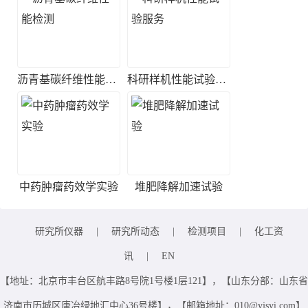
沥青基碳纤维性能检测
科研样机性能试验服务
中药肿瘤药效学实验
堆肥降解加速试验
研究所仪器
|
研究所动态
|
检测项目
|
化工资
讯
|
EN
【地址：北京市丰台区航丰路8号院1号楼1层121】，【山东分部：山东省
济南市历城区唐冶绿地汇中心36号楼】，【邮箱地址：010@yjsyi.com】