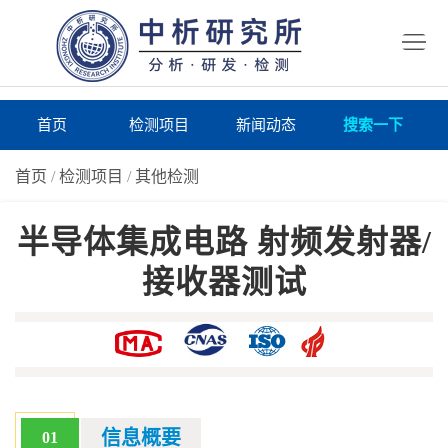
首
页
检
测
研
首页
检测项目
新闻动态
搜索一下
项
究
研
首页
/
检测项目
/
其他检测
目
所
究
研
半导体集成电路 射频发射器/
仪
所
究
联
接收器测试
器
动
所
系
关
态
案
我
于
在
例
们
我
线
报
们
询
告
信息概要
01