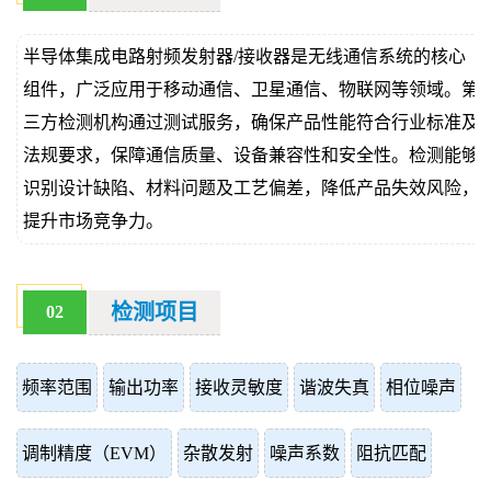
价
真
半导体集成电路射频发射器/接收器是无线通信系统的核心
伪
组件，广泛应用于移动通信、卫星通信、物联网等领域。第
三方检测机构通过测试服务，确保产品性能符合行业标准及
查
法规要求，保障通信质量、设备兼容性和安全性。检测能够
询
识别设计缺陷、材料问题及工艺偏差，降低产品失效风险，
提升市场竞争力。
检测项目
02
频率范围
输出功率
接收灵敏度
谐波失真
相位噪声
调制精度（EVM）
杂散发射
噪声系数
阻抗匹配