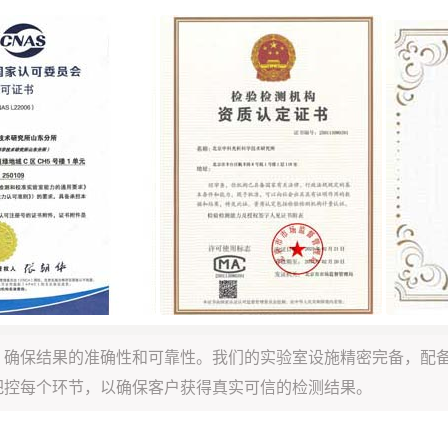
，确保结果的准确性和可靠性。我们的实验室设施精密完备，配
把控每个环节，以确保客户获得真实可信的检测结果。