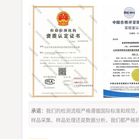
承诺：
我们的检测流程严格遵循国际标准和规范
样品采集、样品处理还是数据分析，我们都严格