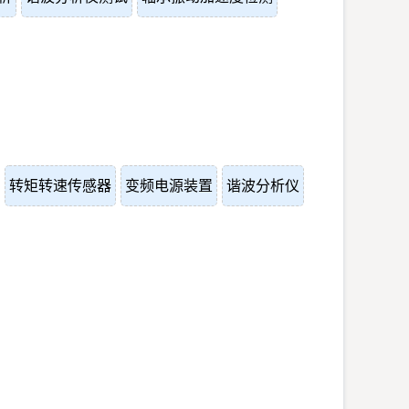
转矩转速传感器
变频电源装置
谐波分析仪