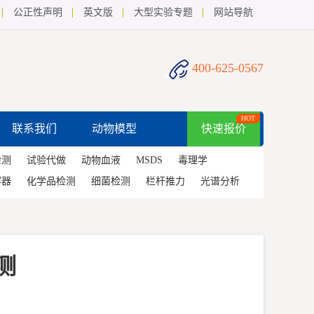
公正性声明
英文版
大型实验专题
网站导航
400-625-0567
HOT
联系我们
动物模型
快速报价
检测
试验代做
动物血液
MSDS
毒理学
容器
化学品检测
细菌检测
栏杆推力
光谱分析
测