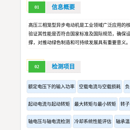
信息概要
01
高压三相笼型异步电动机是工业领域广泛应用的
验证其性能是否符合国家标准及国际规范，确保
撑，对推动绿色制造和可持续发展具有重要意义
检测项目
02
额定电压下的输入功率
空载电流与空载损耗
负
起动电流与起动转矩
最大转矩与最小转矩
转子
轴电压与轴电流检测
冷却系统性能评估
轴承温