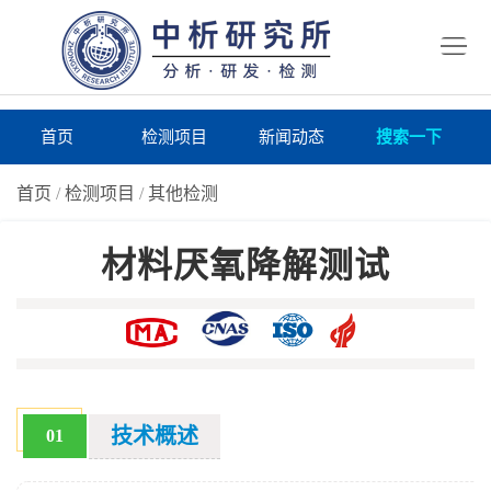
首
页
检
测
研
首页
检测项目
新闻动态
搜索一下
项
究
研
首页
/
检测项目
/
其他检测
目
所
究
研
材料厌氧降解测试
仪
所
究
联
器
动
所
系
关
态
案
我
于
在
例
们
我
线
报
技术概述
01
们
询
告