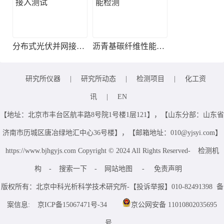
分布式光伏并网接入测试
沥青基碳纤维性能检测
研究所仪器
|
研究所动态
|
检测项目
|
化工资
讯
|
EN
【地址：北京市丰台区航丰路8号院1号楼1层121】，【山东分部：山东省
济南市历城区唐冶绿地汇中心36号楼】，【邮箱地址：010@yjsyi.com】
https://www.bjhgyjs.com Copyright © 2024 All Rights Reserved-
检测机
构
-
搜索一下
-
网站地图
-
免责声明
版权所有：北京中科光析科学技术研究所-【投诉举报】010-82491398 备
案信息:
京ICP备15067471号-34
京公网安备 11010802035695
号