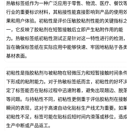
热敏标签纸作为一种广泛应用于零售、物流、医疗、餐饮等
价
真
行业的重要标识材料，其粘接性能直接影响到产品的使用效
果和用户体验。初粘性是评价压敏胶粘剂性能的关键指标之
伪
一，它反映了胶粘剂在短暂接触后立即产生粘附作用的能
查
力。热敏标签纸初粘性测试正是针对这一特性进行的检测，
旨在确保标签纸在实际应用中能够快速、牢固地粘贴于各类
询
基材表面。
初粘性是指胶粘剂与被粘物在轻微压力和短暂接触时间条件
下形成的粘附能力。对于热敏标签纸而言，初粘性的好坏决
定了标签能否在贴标过程中迅速附着，避免出现翘边、脱落
等问题。与持粘性不同，初粘性更侧重于评估胶粘剂在接触
瞬间的表现，这对于高速自动化贴标生产线尤为重要。如果
初粘性不足，标签可能在贴标后短时间内滑落或移位，造成
生产中断或产品返工。