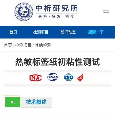
首
页
检
测
研
首页
检测项目
新闻动态
搜索一下
项
究
研
首页
/
检测项目
/
其他检测
目
所
究
研
热敏标签纸初粘性测试
仪
所
究
联
器
动
所
系
关
态
案
我
于
在
例
们
我
线
报
技术概述
01
们
询
告