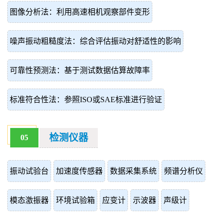
图像分析法：利用高速相机观察部件变形
噪声振动粗糙度法：综合评估振动对舒适性的影响
可靠性预测法：基于测试数据估算故障率
标准符合性法：参照ISO或SAE标准进行验证
检测仪器
05
振动试验台
加速度传感器
数据采集系统
频谱分析仪
模态激振器
环境试验箱
应变计
示波器
声级计