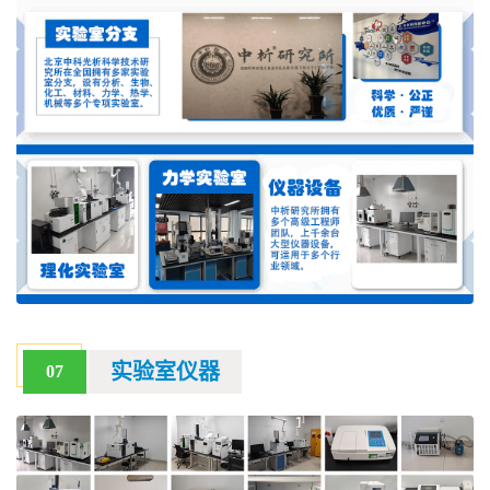
实验室仪器
07