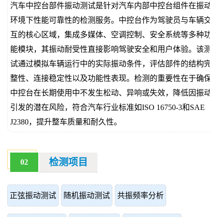
汽车中控台部件振动测试是针对汽车内部中控台组件在振动
价
真
环境下性能可靠性的检测服务。中控台作为驾驶员与车辆交
互的核心区域，集成多媒体、空调控制、安全系统等多种功
伪
能模块，其振动耐受性直接影响驾驶安全和用户体验。该测
查
试通过模拟车辆运行中的实际振动条件，评估部件的结构完
整性、连接稳定性以及功能性表现。检测的重要性在于确保
询
中控台在长期使用中不发生松动、异响或失效，降低因振动
引发的潜在风险，符合汽车行业标准如ISO 16750-3和SAE
J2380，提升整车质量和耐久性。
检测项目
02
正弦振动测试
随机振动测试
共振频率分析