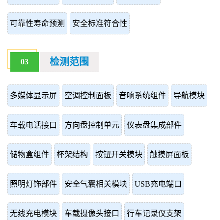
可靠性寿命预测
安全标准符合性
检测范围
03
多媒体显示屏
空调控制面板
音响系统组件
导航模块
车载电话接口
方向盘控制单元
仪表盘集成部件
储物盒组件
杯架结构
按钮开关模块
触摸屏面板
照明灯饰部件
安全气囊相关模块
USB充电端口
无线充电模块
车载摄像头接口
行车记录仪支架