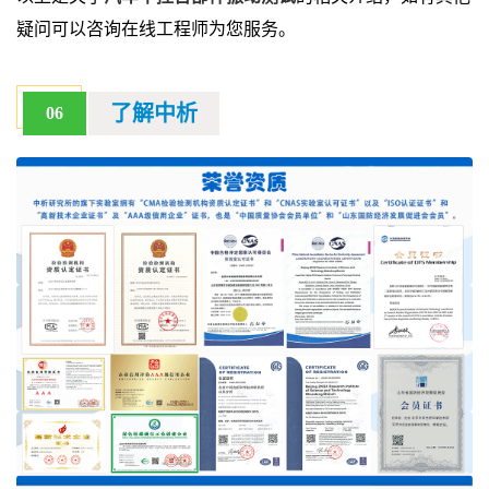
疑问可以咨询在线工程师为您服务。
了解中析
06