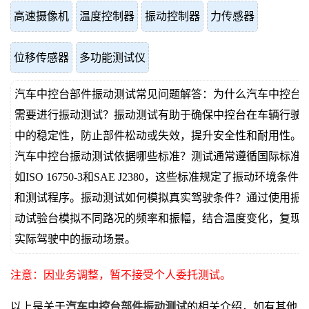
高速摄像机
温度控制器
振动控制器
力传感器
位移传感器
多功能测试仪
汽车中控台部件振动测试常见问题解答：为什么汽车中控台
需要进行振动测试？振动测试有助于确保中控台在车辆行驶
中的稳定性，防止部件松动或失效，提升安全性和耐用性。
汽车中控台振动测试依据哪些标准？测试通常遵循国际标准
如ISO 16750-3和SAE J2380，这些标准规定了振动环境条件
和测试程序。振动测试如何模拟真实驾驶条件？通过使用振
动试验台模拟不同路况的频率和振幅，结合温度变化，复现
实际驾驶中的振动场景。
注意：因业务调整，暂不接受个人委托测试。
以上是关于
汽车中控台部件振动测试
的相关介绍，如有其他