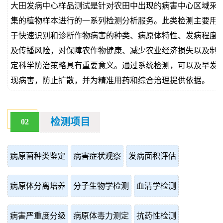
大田发病中心样品测试是针对农田中出现的病害中心区域采
价
真
集的植物样本进行的一系列检测分析服务。此类检测主要用
于快速识别和诊断作物病害的种类、病原体特性、发病程度
伪
及传播风险，对保障农作物健康、减少农业经济损失以及制
查
定科学防治策略具有重要意义。通过系统检测，可以及早发
现病害，防止扩散，并为精准用药和综合治理提供依据。
询
检测项目
02
病原菌种类鉴定
病害症状观察
发病面积评估
病原体分离培养
分子生物学检测
血清学检测
病害严重度分级
病原体毒力测定
抗药性检测