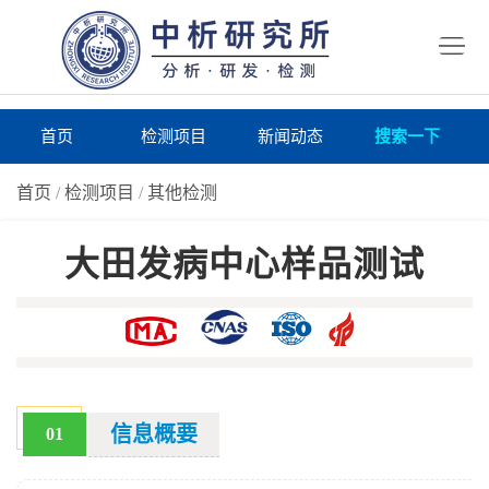
首
页
检
测
研
首页
检测项目
新闻动态
搜索一下
项
究
研
首页
/
检测项目
/
其他检测
目
所
究
研
大田发病中心样品测试
仪
所
究
联
器
动
所
系
关
态
案
我
于
在
例
们
我
线
报
信息概要
01
们
询
告