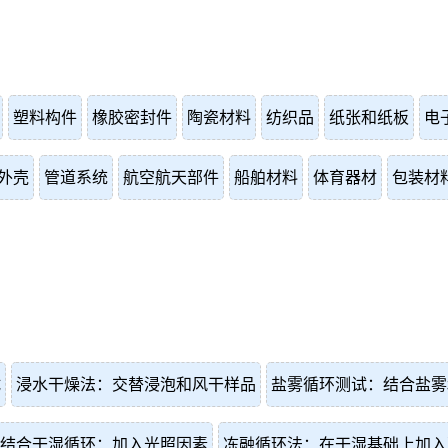
塑料构件
橡胶密封件
陶瓷材料
纺织品
纸张和纸板
电
外壳
管道系统
航空航天部件
船舶材料
体育器材
包装材
试
浸水干燥法：交替浸泡和风干样品
盐雾循环测试：结合盐雾
结合干湿循环：加入光照因素
冻融循环法：在干湿基础上加入