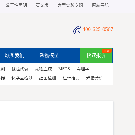
公正性声明
英文版
大型实验专题
网站导航
400-625-0567
HOT
联系我们
动物模型
快速报价
检测
试验代做
动物血液
MSDS
毒理学
容器
化学品检测
细菌检测
栏杆推力
光谱分析