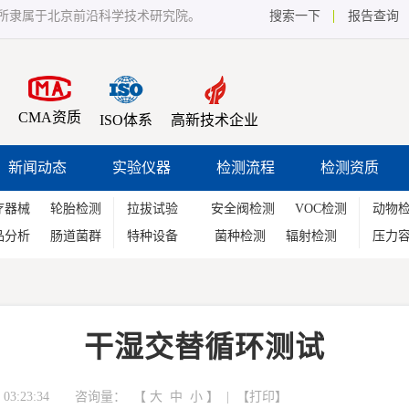
所隶属于北京前沿科学技术研究院。
搜索一下
报告查询
CMA资质
ISO体系
高新技术企业
新闻动态
实验仪器
检测流程
检测资质
疗器械
轮胎检测
拉拔试验
安全阀检测
VOC检测
动物
品分析
肠道菌群
特种设备
菌种检测
辐射检测
压力
干湿交替循环测试
03:23:34 咨询量：
【
大
中
小
】 | 【
打印
】