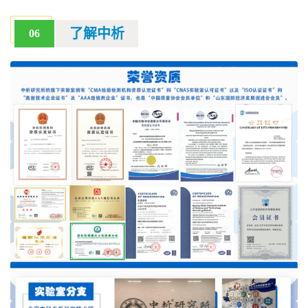
了解中析
06