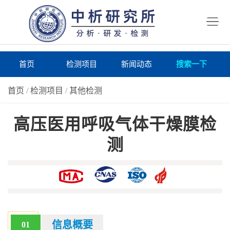
首
页
检
测
研
首页
检测项目
新闻动态
搜索一下
项
究
研
首页
/
检测项目
/
其他检测
目
所
究
研
高压医用呼吸气体干燥膜检
仪
所
究
联
测
器
动
所
系
关
态
案
我
于
在
例
们
我
线
报
们
询
告
信息概要
01