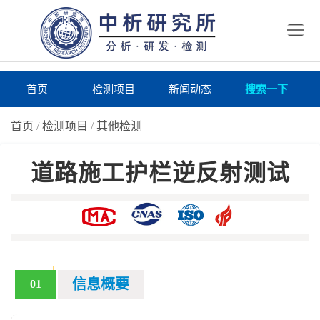
首
页
检
测
研
首页
检测项目
新闻动态
搜索一下
项
究
研
首页
/
检测项目
/
其他检测
目
所
究
研
道路施工护栏逆反射测试
仪
所
究
联
器
动
所
系
关
态
案
我
于
在
例
们
我
线
报
信息概要
01
们
询
告