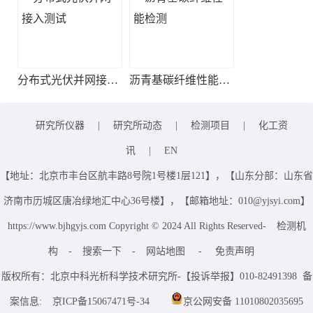
分布式光伏并网接入测试
沥青基碳纤维性能检测
研究所仪器
|
研究所动态
|
检测项目
|
化工资
讯
|
EN
【地址：北京市丰台区航丰路8号院1号楼1层121】，【山东分部：山东省
济南市历城区唐冶绿地汇中心36号楼】，【邮箱地址：010@yjsyi.com】
https://www.bjhgyjs.com Copyright © 2024 All Rights Reserved-
检测机
构
-
搜索一下
-
网站地图
-
免责声明
版权所有：北京中科光析科学技术研究所-【投诉举报】010-82491398 备
案信息:
京ICP备15067471号-34
京公网安备 11010802035695