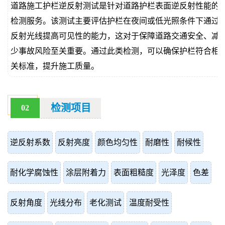
道路施工护栏逆反射测试是针对道路护栏表面逆反射性能的
价
真
检测服务。该测试主要评估护栏在夜间或低光照条件下通过
反射光线提高可见性的能力，这对于保障道路交通安全、减
伪
少事故风险至关重要。通过此类检测，可以确保护栏符合相
查
关标准，提升施工质量。
询
检测项目
02
逆反射系数
反射亮度
颜色均匀性
耐磨性
耐候性
耐化学腐蚀性
涂层附着力
表面粗糙度
光泽度
色差
反射角度
光线分布
老化测试
温度耐受性