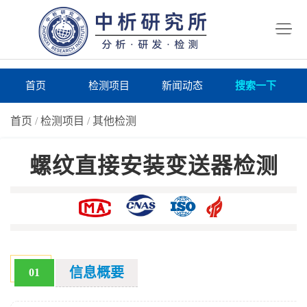
首
页
检
测
研
首页
检测项目
新闻动态
搜索一下
项
究
研
首页
/
检测项目
/
其他检测
目
所
究
研
螺纹直接安装变送器检测
仪
所
究
联
器
动
所
系
关
态
案
我
于
在
例
们
我
线
报
信息概要
01
们
询
告