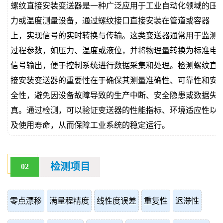
螺纹直接安装变送器是一种广泛应用于工业自动化领域的压
价
真
力或温度测量设备，通过螺纹接口直接安装在管道或容器
上，实现信号的实时转换与传输。这类变送器通常用于监测
伪
过程参数，如压力、温度或液位，并将物理量转换为标准电
查
信号输出，便于控制系统进行数据采集和处理。检测螺纹直
接安装变送器的重要性在于确保其测量准确性、可靠性和安
询
全性，避免因设备故障导致的生产中断、安全隐患或数据失
真。通过检测，可以验证变送器的性能指标、环境适应性以
及使用寿命，从而保障工业系统的稳定运行。
检测项目
02
零点漂移
满量程精度
线性度误差
重复性
迟滞性