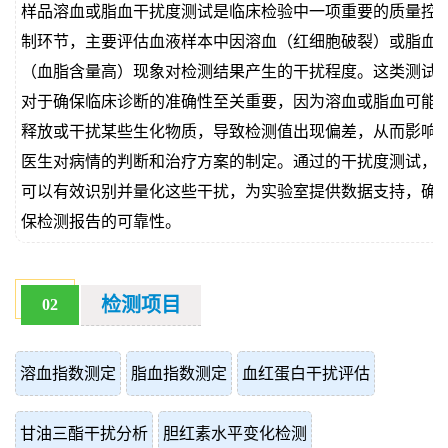
样品溶血或脂血干扰度测试是临床检验中一项重要的质量控
价
真
制环节，主要评估血液样本中因溶血（红细胞破裂）或脂血
（血脂含量高）现象对检测结果产生的干扰程度。这类测试
伪
对于确保临床诊断的准确性至关重要，因为溶血或脂血可能
查
释放或干扰某些生化物质，导致检测值出现偏差，从而影响
医生对病情的判断和治疗方案的制定。通过的干扰度测试，
询
可以有效识别并量化这些干扰，为实验室提供数据支持，确
保检测报告的可靠性。
检测项目
02
溶血指数测定
脂血指数测定
血红蛋白干扰评估
甘油三酯干扰分析
胆红素水平变化检测