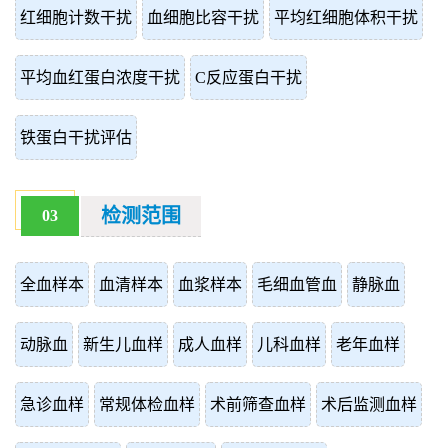
红细胞计数干扰
血细胞比容干扰
平均红细胞体积干扰
平均血红蛋白浓度干扰
C反应蛋白干扰
铁蛋白干扰评估
检测范围
03
全血样本
血清样本
血浆样本
毛细血管血
静脉血
动脉血
新生儿血样
成人血样
儿科血样
老年血样
急诊血样
常规体检血样
术前筛查血样
术后监测血样