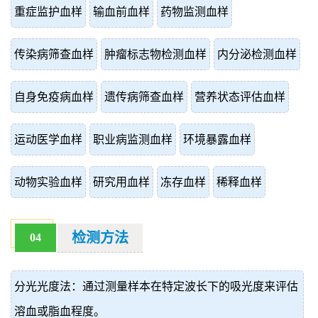
重症监护血样
输血前血样
药物监测血样
传染病筛查血样
肿瘤标志物检测血样
内分泌检测血样
自身免疫病血样
遗传病筛查血样
营养状态评估血样
运动医学血样
职业病监测血样
环境暴露血样
动物实验血样
研究用血样
冻存血样
稀释血样
检测方法
04
分光光度法：通过测量样本在特定波长下的吸光度来评估
溶血或脂血程度。