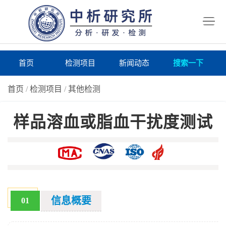
首
页
检
测
研
首页
检测项目
新闻动态
搜索一下
项
究
研
首页
/
检测项目
/
其他检测
目
所
究
研
样品溶血或脂血干扰度测试
仪
所
究
联
器
动
所
系
关
态
案
我
于
在
例
们
我
线
报
信息概要
01
们
询
告