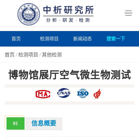
首
页
检
测
研
首页
检测项目
新闻动态
搜索一下
项
究
研
首页
/
检测项目
/
其他检测
目
所
究
研
博物馆展厅空气微生物测试
仪
所
究
联
器
动
所
系
关
态
案
我
于
在
例
们
我
线
报
信息概要
01
们
询
告