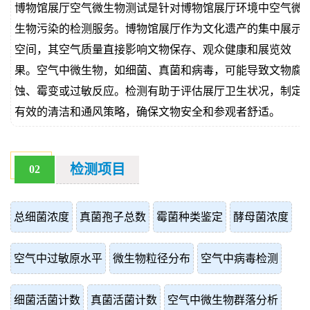
博物馆展厅空气微生物测试是针对博物馆展厅环境中空气微
价
真
生物污染的检测服务。博物馆展厅作为文化遗产的集中展示
空间，其空气质量直接影响文物保存、观众健康和展览效
伪
果。空气中微生物，如细菌、真菌和病毒，可能导致文物腐
查
蚀、霉变或过敏反应。检测有助于评估展厅卫生状况，制定
有效的清洁和通风策略，确保文物安全和参观者舒适。
询
检测项目
02
总细菌浓度
真菌孢子总数
霉菌种类鉴定
酵母菌浓度
空气中过敏原水平
微生物粒径分布
空气中病毒检测
细菌活菌计数
真菌活菌计数
空气中微生物群落分析