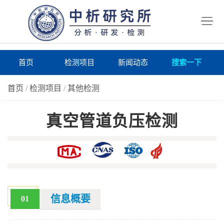
首
页
检
测
研
首页
检测项目
新闻动态
搜索一下
项
究
研
首页
/
检测项目
/
其他检测
目
所
究
研
真空管道负压检测
仪
所
究
联
器
动
所
系
关
态
案
我
于
在
例
们
我
线
报
信息概要
01
们
询
告