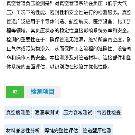
真空管道负压检测是针对真空管道系统在负压（低于大气
价
真
压）工况下的性能、密封性和安全性进行的检测服务。真空
管道广泛应用于半导体制造、航空航天、医疗设备、化工流
伪
程等领域，其负压状态的稳定性直接影响系统效率和安全。
查
检测的重要性在于：确保管道无泄漏，维持所需真空度，防
止气体或污染物渗入，从而保障工艺流程的准确性、设备寿
询
命和操作人员安全。本检测涉及对管道材料、连接部件和整
体系统的全面评估，以识别潜在缺陷并优化性能。
检测项目
02
真空度测量
泄漏率测试
压力衰减测试
气密性检查
材料兼容性分析
焊缝完整性评估
管道壁厚检测