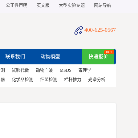
公正性声明
英文版
大型实验专题
网站导航
400-625-0567
HOT
联系我们
动物模型
快速报价
检测
试验代做
动物血液
MSDS
毒理学
容器
化学品检测
细菌检测
栏杆推力
光谱分析