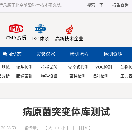
所隶属于北京前沿科学技术研究院。
搜索一下
报告查询
CMA资质
ISO体系
高新技术企业
新闻动态
实验仪器
检测流程
检测资质
疗器械
轮胎检测
拉拔试验
安全阀检测
VOC检测
动物
品分析
肠道菌群
特种设备
菌种检测
辐射检测
压力
病原菌突变体库测试
20:53:50 咨询量：
【
大
中
小
】 | 【
打印
】