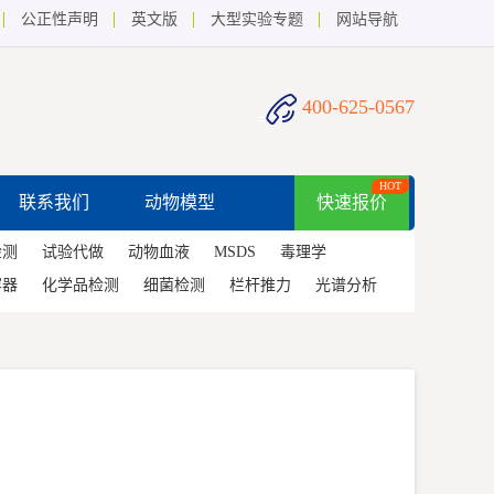
公正性声明
英文版
大型实验专题
网站导航
400-625-0567
HOT
联系我们
动物模型
快速报价
检测
试验代做
动物血液
MSDS
毒理学
容器
化学品检测
细菌检测
栏杆推力
光谱分析