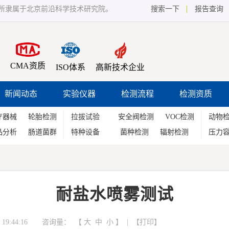
所隶属于北京前沿科学技术研究院。
搜索一下
报告查询
CMA资质
ISO体系
高新技术企业
新闻动态
实验仪器
检测流程
检测资质
疗器械
轮胎检测
拉拔试验
安全阀检测
VOC检测
动物
品分析
肠道菌群
特种设备
菌种检测
辐射检测
压力
耐盐水喷雾测试
19:44:16 咨询量：
【
大
中
小
】 | 【
打印
】