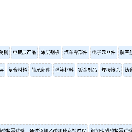
锈钢
电镀层产品
涂层钢板
汽车零部件
电子元器件
航空
层
复合材料
轴承部件
弹簧材料
钣金制品
焊接接头
铸
醋酸盐雾试验：通过添加乙酸加速腐蚀过程
铜加速醋酸盐雾试