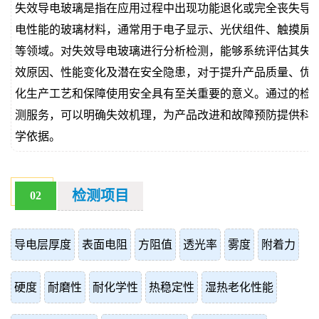
失效导电玻璃是指在应用过程中出现功能退化或完全丧失导
价
真
电性能的玻璃材料，通常用于电子显示、光伏组件、触摸屏
等领域。对失效导电玻璃进行分析检测，能够系统评估其失
伪
效原因、性能变化及潜在安全隐患，对于提升产品质量、优
查
化生产工艺和保障使用安全具有至关重要的意义。通过的检
测服务，可以明确失效机理，为产品改进和故障预防提供科
询
学依据。
检测项目
02
导电层厚度
表面电阻
方阻值
透光率
雾度
附着力
硬度
耐磨性
耐化学性
热稳定性
湿热老化性能