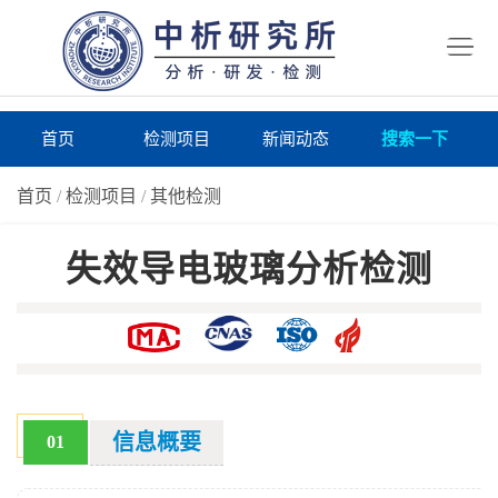
首
页
检
测
研
首页
检测项目
新闻动态
搜索一下
项
究
研
首页
/
检测项目
/
其他检测
目
所
究
研
失效导电玻璃分析检测
仪
所
究
联
器
动
所
系
关
态
案
我
于
在
例
们
我
线
报
信息概要
01
们
询
告