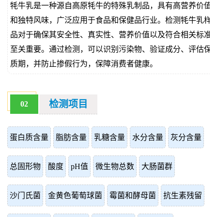
牦牛乳是一种源自高原牦牛的特殊乳制品，具有高营养价值
价
真
和独特风味，广泛应用于食品和保健品行业。检测牦牛乳样
品对于确保其安全性、真实性、营养价值以及符合相关标准
伪
至关重要。通过检测，可以识别污染物、验证成分、评估保
查
质期，并防止掺假行为，保障消费者健康。
询
检测项目
02
蛋白质含量
脂肪含量
乳糖含量
水分含量
灰分含量
总固形物
酸度
pH值
微生物总数
大肠菌群
沙门氏菌
金黄色葡萄球菌
霉菌和酵母菌
抗生素残留