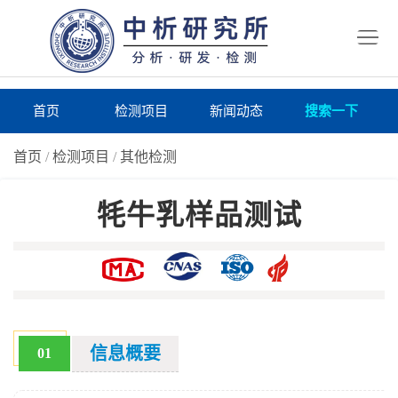
首
页
检
测
研
首页
检测项目
新闻动态
搜索一下
项
究
研
首页
/
检测项目
/
其他检测
目
所
究
研
牦牛乳样品测试
仪
所
究
联
器
动
所
系
关
态
案
我
于
在
例
们
我
线
报
信息概要
01
们
询
告