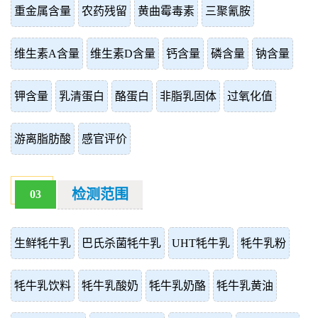
重金属含量
农药残留
黄曲霉毒素
三聚氰胺
维生素A含量
维生素D含量
钙含量
磷含量
钠含量
钾含量
乳清蛋白
酪蛋白
非脂乳固体
过氧化值
游离脂肪酸
感官评价
检测范围
03
生鲜牦牛乳
巴氏杀菌牦牛乳
UHT牦牛乳
牦牛乳粉
牦牛乳饮料
牦牛乳酸奶
牦牛乳奶酪
牦牛乳黄油