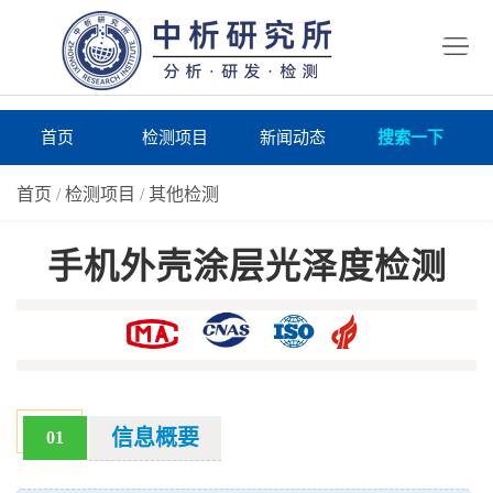
首
页
检
测
研
首页
检测项目
新闻动态
搜索一下
项
究
研
首页
/
检测项目
/
其他检测
目
所
究
研
手机外壳涂层光泽度检测
仪
所
究
联
器
动
所
系
关
态
案
我
于
在
例
们
我
线
报
信息概要
01
们
询
告