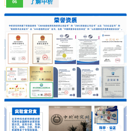
了解中析
06