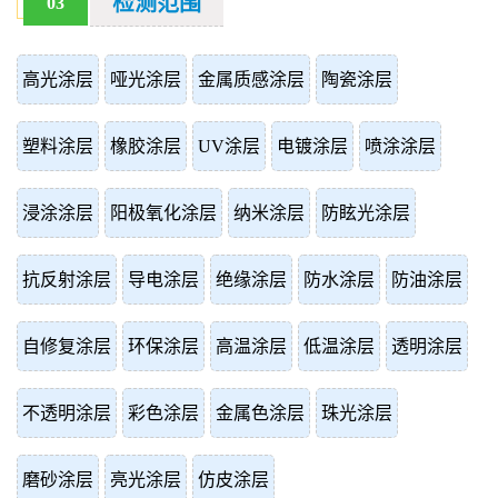
检测范围
03
高光涂层
哑光涂层
金属质感涂层
陶瓷涂层
塑料涂层
橡胶涂层
UV涂层
电镀涂层
喷涂涂层
浸涂涂层
阳极氧化涂层
纳米涂层
防眩光涂层
抗反射涂层
导电涂层
绝缘涂层
防水涂层
防油涂层
自修复涂层
环保涂层
高温涂层
低温涂层
透明涂层
不透明涂层
彩色涂层
金属色涂层
珠光涂层
磨砂涂层
亮光涂层
仿皮涂层