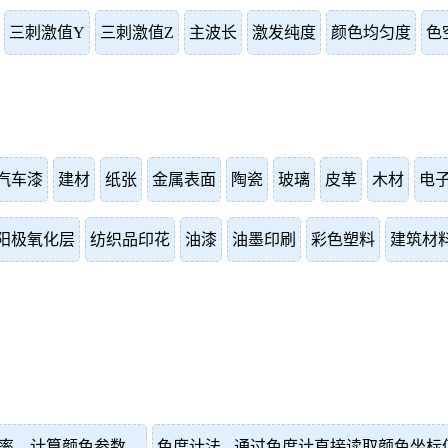
三刺激值Y
三刺激值Z
主波长
激发纯度
颜色均匀度
色
汽车漆
建材
纸张
金属表面
陶瓷
玻璃
皮革
木材
电
阳极氧化层
纺织品印花
油漆
油墨印刷
彩色塑料
建筑材
射率，计算颜色参数。
色度计法 - 通过色度计直接读取颜色坐