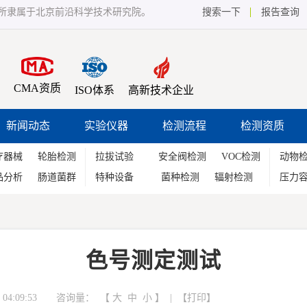
所隶属于北京前沿科学技术研究院。
搜索一下
报告查询
CMA资质
ISO体系
高新技术企业
新闻动态
实验仪器
检测流程
检测资质
疗器械
轮胎检测
拉拔试验
安全阀检测
VOC检测
动物
品分析
肠道菌群
特种设备
菌种检测
辐射检测
压力
色号测定测试
04:09:53 咨询量：
【
大
中
小
】 | 【
打印
】