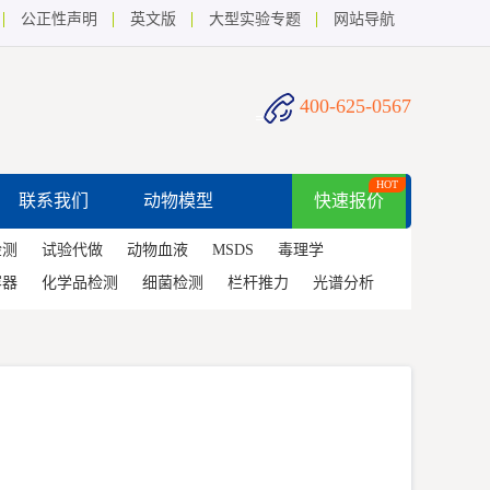
公正性声明
英文版
大型实验专题
网站导航
400-625-0567
HOT
联系我们
动物模型
快速报价
检测
试验代做
动物血液
MSDS
毒理学
容器
化学品检测
细菌检测
栏杆推力
光谱分析