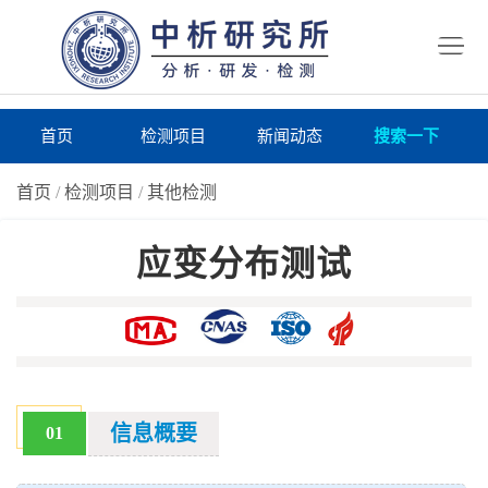
首
页
检
测
研
首页
检测项目
新闻动态
搜索一下
项
究
研
首页
/
检测项目
/
其他检测
目
所
究
研
应变分布测试
仪
所
究
联
器
动
所
系
关
态
案
我
于
在
例
们
我
线
报
信息概要
01
们
询
告