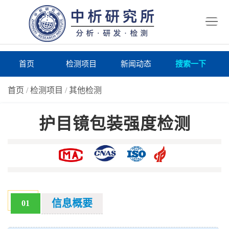
首
页
检
测
研
首页
检测项目
新闻动态
搜索一下
项
究
研
首页
/
检测项目
/
其他检测
目
所
究
研
护目镜包装强度检测
仪
所
究
联
器
动
所
系
关
态
案
我
于
在
例
们
我
线
报
信息概要
01
们
询
告