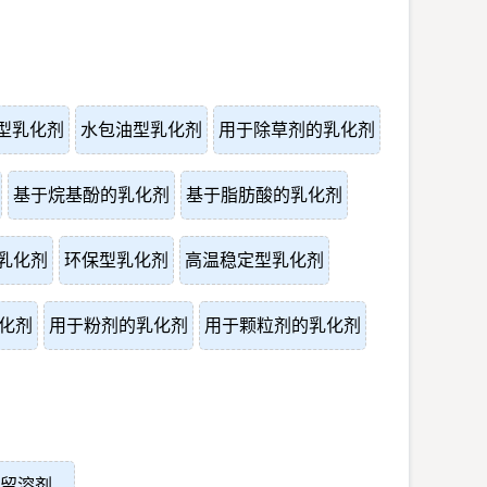
型乳化剂
水包油型乳化剂
用于除草剂的乳化剂
基于烷基酚的乳化剂
基于脂肪酸的乳化剂
乳化剂
环保型乳化剂
高温稳定型乳化剂
化剂
用于粉剂的乳化剂
用于颗粒剂的乳化剂
留溶剂。