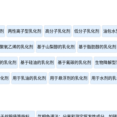
剂
两性离子型乳化剂
高分子乳化剂
低分子乳化剂
油包水
聚氧乙烯的乳化剂
基于山梨醇的乳化剂
基于脂肪醇的乳化剂
的乳化剂
基于硅油的乳化剂
基于氟碳的乳化剂
生物降解型
乳化剂
用于乳油的乳化剂
用于悬浮剂的乳化剂
用于水剂的乳
用于叔胺值等指标。
气相色谱法：分离和测定挥发性成分，如残