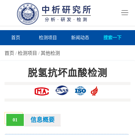
首
页
检
测
研
首页
检测项目
新闻动态
搜索一下
项
究
研
首页
/
检测项目
/
其他检测
目
所
究
研
脱氢抗坏血酸检测
仪
所
究
联
器
动
所
系
关
态
案
我
于
在
例
们
我
线
报
信息概要
01
们
询
告