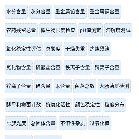
水分含量
灰分含量
重金属铅含量
重金属镉含量
农药残留总量
微生物限度检查
pH值测定
溶解度测试
氧化稳定性评估
总酸度
干燥失重
灼烧残渣
氯化物含量
硫酸盐含量
铁离子含量
铜离子含量
锌离子含量
砷含量
汞含量
菌落总数
大肠菌群检测
酵母和霉菌计数
抗氧化活性
颜色稳定性
粒度分布
比旋光度
总固体含量
不溶性杂质
过氧化值