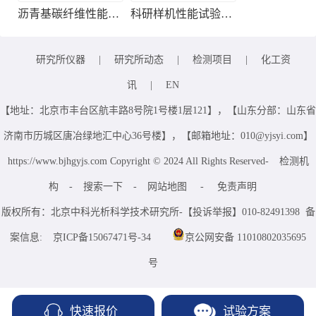
沥青基碳纤维性能检测
科研样机性能试验服务
研究所仪器
|
研究所动态
|
检测项目
|
化工资
讯
|
EN
【地址：北京市丰台区航丰路8号院1号楼1层121】，【山东分部：山东省
济南市历城区唐冶绿地汇中心36号楼】，【邮箱地址：010@yjsyi.com】
https://www.bjhgyjs.com Copyright © 2024 All Rights Reserved-
检测机
构
-
搜索一下
-
网站地图
-
免责声明
版权所有：北京中科光析科学技术研究所-【投诉举报】010-82491398 备
案信息:
京ICP备15067471号-34
京公网安备 11010802035695
号
快速报价
试验方案