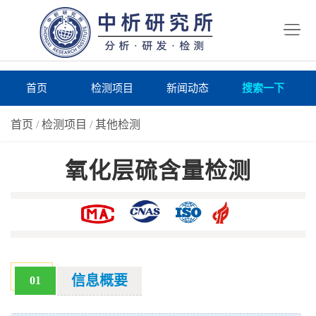
首
页
检
测
研
首页
检测项目
新闻动态
搜索一下
项
究
研
首页
/
检测项目
/
其他检测
目
所
究
研
氧化层硫含量检测
仪
所
究
联
器
动
所
系
关
态
案
我
于
在
例
们
我
线
报
信息概要
01
们
询
告