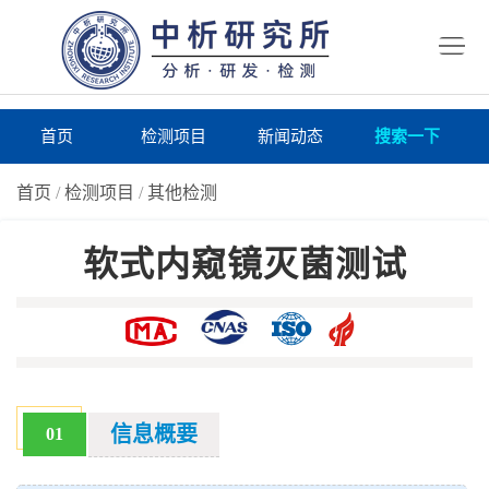
首
页
检
测
研
首页
检测项目
新闻动态
搜索一下
项
究
研
首页
/
检测项目
/
其他检测
目
所
究
研
软式内窥镜灭菌测试
仪
所
究
联
器
动
所
系
关
态
案
我
于
在
例
们
我
线
报
信息概要
01
们
询
告