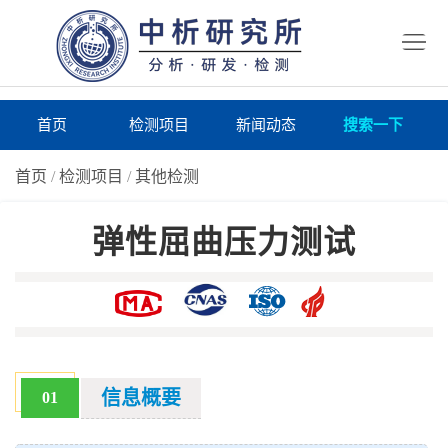
首
页
检
测
研
首页
检测项目
新闻动态
搜索一下
项
究
研
首页
/
检测项目
/
其他检测
目
所
究
研
弹性屈曲压力测试
仪
所
究
联
器
动
所
系
关
态
案
我
于
在
例
们
我
线
报
信息概要
01
们
询
告