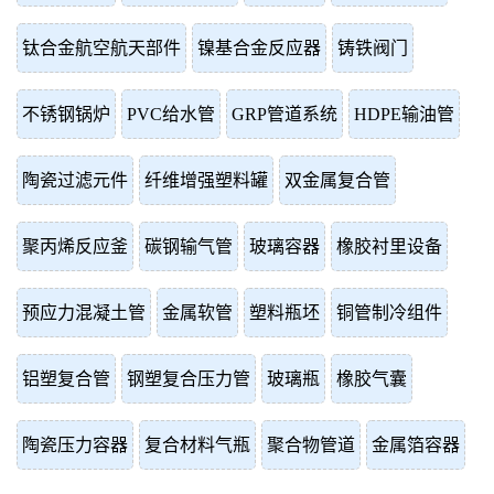
钛合金航空航天部件
镍基合金反应器
铸铁阀门
不锈钢锅炉
PVC给水管
GRP管道系统
HDPE输油管
陶瓷过滤元件
纤维增强塑料罐
双金属复合管
聚丙烯反应釜
碳钢输气管
玻璃容器
橡胶衬里设备
预应力混凝土管
金属软管
塑料瓶坯
铜管制冷组件
铝塑复合管
钢塑复合压力管
玻璃瓶
橡胶气囊
陶瓷压力容器
复合材料气瓶
聚合物管道
金属箔容器