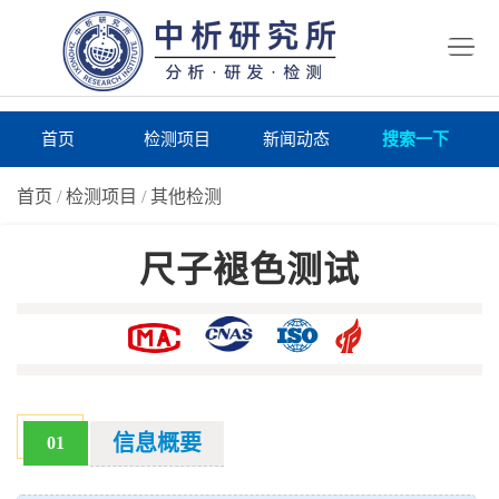
首
页
检
测
研
首页
检测项目
新闻动态
搜索一下
项
究
研
首页
/
检测项目
/
其他检测
目
所
究
研
尺子褪色测试
仪
所
究
联
器
动
所
系
关
态
案
我
于
在
例
们
我
线
报
信息概要
01
们
询
告