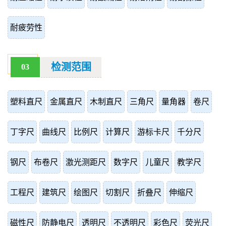
耐疲劳性
检测范围
03
塑料直尺
金属直尺
木制直尺
三角尺
量角器
卷尺
丁字尺
曲线尺
比例尺
计算尺
游标卡尺
千分尺
钢尺
布卷尺
激光测距尺
数字尺
儿童尺
教学尺
工程尺
建筑尺
绘图尺
切割尺
折叠尺
伸缩尺
磁性尺
防静电尺
透明尺
不透明尺
彩色尺
荧光尺