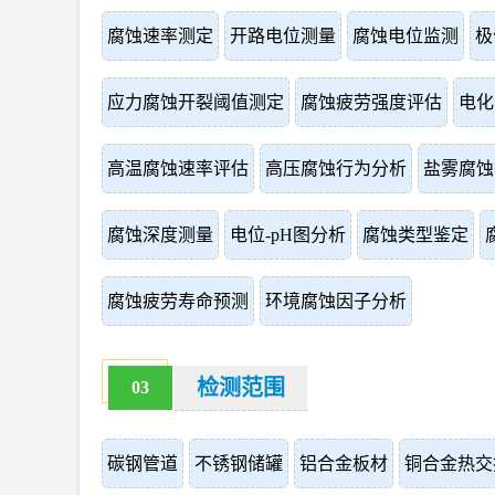
腐蚀速率测定
开路电位测量
腐蚀电位监测
极
应力腐蚀开裂阈值测定
腐蚀疲劳强度评估
电化
高温腐蚀速率评估
高压腐蚀行为分析
盐雾腐蚀
腐蚀深度测量
电位-pH图分析
腐蚀类型鉴定
腐蚀疲劳寿命预测
环境腐蚀因子分析
检测范围
03
碳钢管道
不锈钢储罐
铝合金板材
铜合金热交