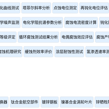
化曲线测试
塔菲尔斜率分析
点蚀电位测定
再钝化电位评估
学噪声监测
电化学阻抗谱参数分析
腐蚀电流密度计算
钝化
等级评定
循环腐蚀测试结果分析
电偶腐蚀效应评估
腐蚀产
腐蚀机理研究
缓蚀剂效率评价
涂层耐蚀性测试
氢渗透速率
换器
钛合金航空部件
镀锌钢板
镍基合金涡轮叶片
锌牺牲