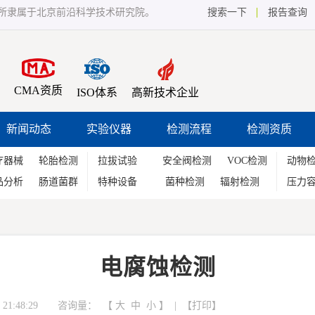
所隶属于北京前沿科学技术研究院。
搜索一下
报告查询
CMA资质
ISO体系
高新技术企业
新闻动态
实验仪器
检测流程
检测资质
疗器械
轮胎检测
拉拔试验
安全阀检测
VOC检测
动物
品分析
肠道菌群
特种设备
菌种检测
辐射检测
压力
电腐蚀检测
21:48:29 咨询量：
【
大
中
小
】 | 【
打印
】