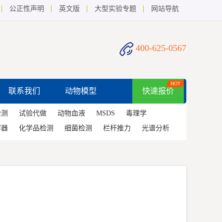
公正性声明
英文版
大型实验专题
网站导航
400-625-0567
HOT
联系我们
动物模型
快速报价
检测
试验代做
动物血液
MSDS
毒理学
容器
化学品检测
细菌检测
栏杆推力
光谱分析