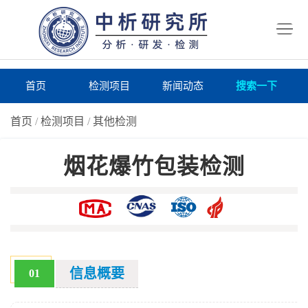
首
页
检
测
研
首页
检测项目
新闻动态
搜索一下
项
究
研
首页
/
检测项目
/
其他检测
目
所
究
研
烟花爆竹包装检测
仪
所
究
联
器
动
所
系
关
态
案
我
于
在
例
们
我
线
报
信息概要
01
们
询
告