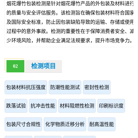
烟花爆竹包装检测是针对烟花爆竹产品的外包装及材料进行
价
真
的质量与安全评估服务。该检测旨在确保包装材料符合国家
及国际安全标准，防止因包装缺陷导致的运输、存储或使用
伪
过程中的意外事故。检测的重要性在于保障消费者安全、减
查
少环境风险，并帮助企业满足法规要求，提升市场竞争力。
询
检测项目
02
包装材料抗压强度
防潮性能测试
密封性检测
跌落试验
抗冲击性能
材料阻燃性检测
印刷标识度
包装尺寸合规性
化学物质迁移分析
耐高温性能